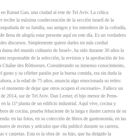
 en Ramat Gan, una ciudad al este de Tel Aviv. La crítica
r recibe la máxima condecoración de la sección israelí de la
ompañada de su familia, sus amigos y los miembros de la cofradía,
Me llena de alegría estar presente aquí en este día. Es un verdadero
des discursos. Simplemente quiero darles mi más cordial
 dama del mundo culinario de Israel», ha sido durante 30 años la
nto responsable de la selección, la revision y la aprobación de los
 la Chaîne des Rôtisseurs. Considerando su inmenso conocimiento,
el gusto y su célebre pasión por la buena comida, era sin duda la
ahora, a la edad de 75 años, anuncia algo emocionada su retiro:
 el momento de dejar que otros ocupen el escenario». Fallece un
 de 2014, sur de Tel Aviv. Dan Lerner, el hijo menor de Penn-
 en la 11ª planta de un edificio industrial. Aquí vive, cocina y
ibros de cocina, prueba fehaciente de la larga e ilustre carrera de su
enda: en las fotos, en su colección de libros de gastronomía, en las
ares de recetas y artículos que ella publicó durante su carrera,
as y carpetas. Esta es la obra de su hijo, que ha dirigido la