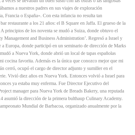
, a veces se llevaban un buen susto con las ostras o las langostas
bamos a nuestros padres en sus viajes de exploración
a, Francia o España». Con esta infancia no resulta tan
bar restaurante a los 21 años: el B Square en Jaffa. El grueso de la
. A principios de los noventa se mudó a Suiza, donde obtuvo el
lity Management and Business Administration’. Regresó a Israel y
nar a Europa, donde participó en un seminario de dirección de Marks
mudó a Nueva York, donde abrió un local de tapas españolas
mi cocina favorita. Además es la única que conozco mejor que mi
 cerró, ocupó el cargo de director adjunto y sumiller en el
rie. Vivió diez años en Nueva York. Entonces volvió a Israel para
tonces ya estaba muy enferma. Fue Director Ejecutivo del
Project manager para Nueva York de Breads Bakery, una reputada
14 asumió la dirección de la primera bulthaup Culinary Academy.
Campeonato Mundial de Barbacoa, organizado anualmente por la