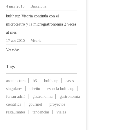
4 may 2015
Barcelona
bulthaup Vitoria continúa con el
microteatro y la microgastronomía 2 veces
al mes
17 abr 2015
Vitoria
Ver todos
Tags
arquitectura
b3
bulthaup
casas
singulares
diseño
esencia bulthaup
ferran adrià
gastronomía
gastronomía
científica
gourmet
proyectos
restaurantes
tendencias
viajes