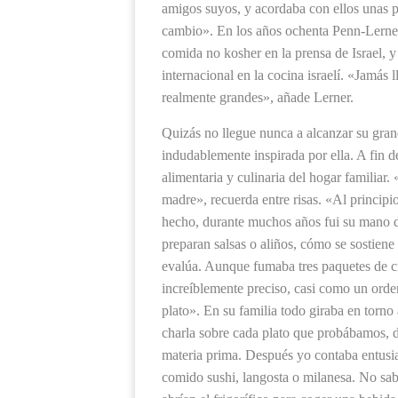
amigos suyos, y acordaba con ellos unas p
cambio». En los años ochenta Penn-Lerner
comida no kosher en la prensa de Israel, 
internacional en la cocina israelí. «Jamás
realmente grandes», añade Lerner.
Quizás no llegue nunca a alcanzar su gran
indudablemente inspirada por ella. A fin de
alimentaria y culinaria del hogar familiar
madre», recuerda entre risas. «Al principi
hecho, durante muchos años fui su mano 
preparan salsas o aliños, cómo se sostien
evalúa. Aunque fumaba tres paquetes de cig
increíblemente preciso, casi como un orden
plato». En su familia todo giraba en torn
charla sobre cada plato que probábamos, 
materia prima. Después yo contaba entusi
comido sushi, langosta o milanesa. No sa