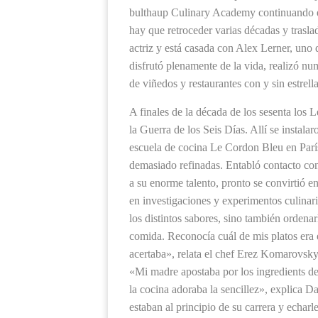
bulthaup Culinary Academy continuando el
hay que retroceder varias décadas y trasl
actriz y está casada con Alex Lerner, uno
disfrutó plenamente de la vida, realizó nu
de viñedos y restaurantes con y sin estrella
A finales de la década de los sesenta los Le
la Guerra de los Seis Días. Allí se instala
escuela de cocina Le Cordon Bleu en París 
demasiado refinadas. Entabló contacto con
a su enorme talento, pronto se convirtió e
en investigaciones y experimentos culinari
los distintos sabores, sino también ordena
comida. Reconocía cuál de mis platos era
acertaba», relata el chef Erez Komarovsky,
«Mi madre apostaba por los ingredients de
la cocina adoraba la sencillez», explica 
estaban al principio de su carrera y echa