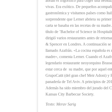
abrían el frigorífico para coger una bebida
vivas. Era exótico. De pequeños acompañá
gastronómica y visitamos países como Itali
sorprendente que Lerner abriera su primer 
carta se basaba en las recetas de su madre
título de ’Bachelor of Science in Hospita
dirigió varios restaurantes antes de retor
& Spencer en Londres. A continuación se 
llamado Azafrán. «La cocina española es 
madre», comenta Lerner. Cuando el Azafrán
legendario restaurante neoyorquino Brasse
estar cerca de su madre, que por aquel en
GrupoCatit (del gran chef Meir Adoni) y 
panadería de Tel Aviv. A principios de 20
Además ha sido miembro del jurado del 
Kansas City Barbecue Society.
Texto:
Merav Sarig