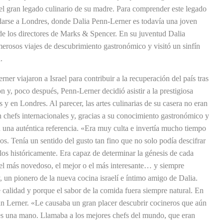
 gran legado culinario de su madre. Para comprender este legado
adarse a Londres, donde Dalia Penn-Lerner es todavía una joven
 de los directores de Marks & Spencer. En su juventud Dalia
merosos viajes de descubrimiento gastronómico y visitó un sinfín
.
rner viajaron a Israel para contribuir a la recuperación del país tras
ron y, poco después, Penn-Lerner decidió asistir a la prestigiosa
y en Londres. Al parecer, las artes culinarias de su casera no eran
 chefs internacionales y, gracias a su conocimiento gastronómico y
n una auténtica referencia. «Era muy culta e invertía mucho tiempo
os. Tenía un sentido del gusto tan fino que no solo podía descifrar
rlos históricamente. Era capaz de determinar la génesis de cada
 el más novedoso, el mejor o el más interesante… y siempre
 un pionero de la nueva cocina israelí e íntimo amigo de Dalia.
 calidad y porque el sabor de la comida fuera siempre natural. En
Dan Lerner. «Le causaba un gran placer descubrir cocineros que aún
rles una mano. Llamaba a los mejores chefs del mundo, que eran