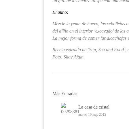
un giro de los dedos. Raspe con una cuchar
El aliño:
Mezcle la yema de huevo, las cebolletas o
del aliño en el interior ‘excavado’ de las 
La mejor forma de comer las alcachofas es
Receta extraída de ‘Sun, Sea and Food’,
Foto:
Shay Afgin.
Más Entradas
La casa de cristal
martes 19 may 2015