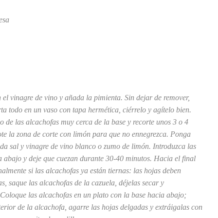
esa
n el vinagre de vino y añada la pimienta. Sin dejar de remover,
rta todo en un vaso con tapa hermética, ciérrelo y agítelo bien.
lo de las alcachofas muy cerca de la base y recorte unos 3 o 4
rote la zona de corte con limón para que no ennegrezca. Ponga
da sal y vinagre de vino blanco o zumo de limón. Introduzca las
a abajo y deje que cuezan durante 30-40 minutos. Hacia el final
lmente si las alcachofas ya están tiernas: las hojas deben
as, saque las alcachofas de la cazuela, déjelas secar y
 Coloque las alcachofas en un plato con la base hacia abajo;
terior de la alcachofa, agarre las hojas delgadas y extráigalas con