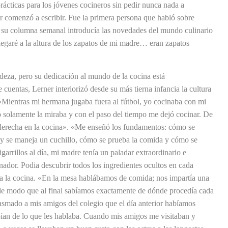
rácticas para los jóvenes cocineros sin pedir nunca nada a
 comenzó a escribir. Fue la primera persona que habló sobre
y su columna semanal introducía las novedades del mundo culinario
 llegaré a la altura de los zapatos de mi madre… eran zapatos
deza, pero su dedicación al mundo de la cocina está
 cuentas, Lerner interiorizó desde su más tierna infancia la cultura
. «Mientras mi hermana jugaba fuera al fútbol, yo cocinaba con mi
o solamente la miraba y con el paso del tiempo me dejó cocinar. De
derecha en la cocina». «Me enseñó los fundamentos: cómo se
e y se maneja un cuchillo, cómo se prueba la comida y cómo se
arrillos al día, mi madre tenía un paladar extraordinario e
ador. Podia descubrir todos los ingredientes ocultos en cada
o a la cocina. «En la mesa hablábamos de comida; nos impartía una
de modo que al final sabíamos exactamente de dónde procedía cada
asmado a mis amigos del colegio que el día anterior habíamos
bían de lo que les hablaba. Cuando mis amigos me visitaban y