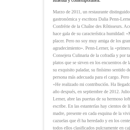
israelita y contemporánea.
Marzo de 2011, un restaurante distinguido
gastronómica y escritora Dalia Penn-Lerne
Confrérie de la Chaîne des Rôtisseurs. Ac
hace gala de su característica humildad: «
placer. Pero no soy muy amiga de los gran
agradecimiento». Penn-Lerner, la «primera
Consejera Culinaria de la cofradía y por ta
platos que se sirven en los encuentros de
su exquisito paladar, su finísimo sentido d
persona más adecuada para el cargo. Pero 
«He realizado mi contribución. Ha llegado
año después, en septiembre de 2012. Julio
Lerner, abre las puertas de su hermoso loft
escribe. En las estanterías hay cientos de l
madre, presente en cada esquina de la vivi
cazuelas que él ha heredado y en los centen
todos ellos clasificados pulcramente en caj