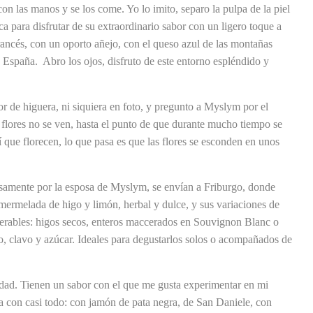
 las manos y se los come. Yo lo imito, separo la pulpa de la piel
a para disfrutar de su extraordinario sabor con un ligero toque a
rancés, con un oporto añejo, con el queso azul de las montañas
e España. Abro los ojos, disfruto de este entorno espléndido y
r de higuera, ni siquiera en foto, y pregunto a Myslym por el
flores no se ven, hasta el punto de que durante mucho tiempo se
í que florecen, lo que pasa es que las flores se esconden en unos
samente por la esposa de Myslym, se envían a Friburgo, donde
: mermelada de higo y limón, herbal y dulce, y sus variaciones de
perables: higos secos, enteros maccerados en Souvignon Blanc o
, clavo y azúcar. Ideales para degustarlos solos o acompañados de
sidad. Tienen un sabor con el que me gusta experimentar en mi
a con casi todo: con jamón de pata negra, de San Daniele, con