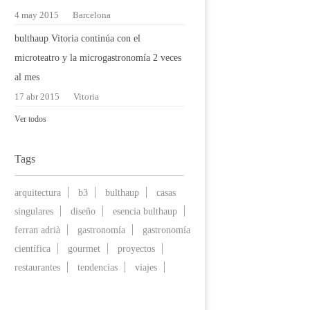
4 may 2015
Barcelona
bulthaup Vitoria continúa con el
microteatro y la microgastronomía 2 veces
al mes
17 abr 2015
Vitoria
Ver todos
Tags
arquitectura
b3
bulthaup
casas
singulares
diseño
esencia bulthaup
ferran adrià
gastronomía
gastronomía
científica
gourmet
proyectos
restaurantes
tendencias
viajes