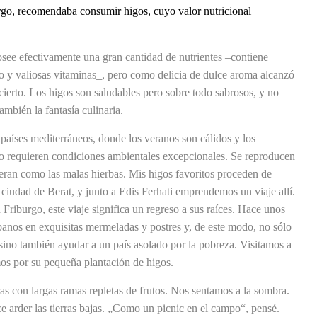
rgo, recomendaba consumir higos, cuyo valor nutricional
see efectivamente una gran cantidad de nutrientes –contiene
no y valiosas vitaminas_, pero como delicia de dulce aroma alcanzó
 cierto. Los higos son saludables pero sobre todo sabrosos, y no
ambién la fantasía culinaria.
países mediterráneos, donde los veranos son cálidos y los
o requieren condiciones ambientales excepcionales. Se reproducen
peran como las malas hierbas. Mis higos favoritos proceden de
a ciudad de Berat, y junto a Edis Ferhati emprendemos un viaje allí.
 Friburgo, este viaje significa un regreso a sus raíces. Hace unos
lbanos en exquisitas mermeladas y postres y, de este modo, no sólo
 sino también ayudar a un país asolado por la pobreza. Visitamos a
s por su pequeña plantación de higos.
s con largas ramas repletas de frutos. Nos sentamos a la sombra.
ce arder las tierras bajas. „Como un picnic en el campo“, pensé.