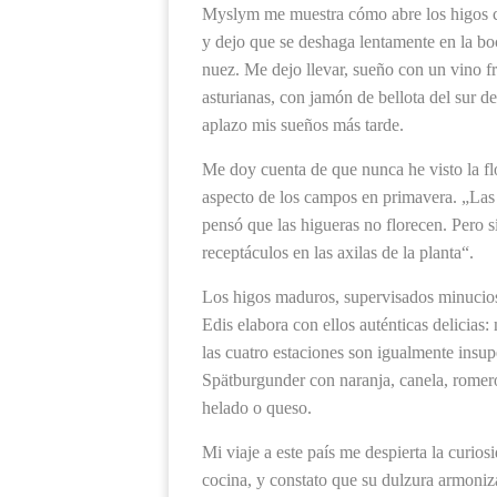
Myslym me muestra cómo abre los higos con
y dejo que se deshaga lentamente en la boc
nuez. Me dejo llevar, sueño con un vino f
asturianas, con jamón de bellota del sur d
aplazo mis sueños más tarde.
Me doy cuenta de que nunca he visto la flo
aspecto de los campos en primavera. „Las 
pensó que las higueras no florecen. Pero s
receptáculos en las axilas de la planta“.
Los higos maduros, supervisados minucio
Edis elabora con ellos auténticas delicias
las cuatro estaciones son igualmente insu
Spätburgunder con naranja, canela, romero
helado o queso.
Mi viaje a este país me despierta la curio
cocina, y constato que su dulzura armoniz