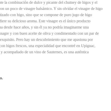
te la combinación de dulce y picante del chutney de higos y el
con un poco de vinagre balsámico. Y sin olvidar el vinagre de higo
tizado con higo, sino que se compone de puro jugo de higo
nfiere su delicioso aroma. Este vinagre es el único producto
na desde hace años, y sin él ya no podría imaginarme una
inagre y con buen aceite de oliva y condimentado con un par de
e exquisito. Pero hay un descubrimiento que me apasiona por
con higos frescos, una especialidad que encontré en Upignac,
e y acompañado de un vino de Sauternes, es una auténtica
s.