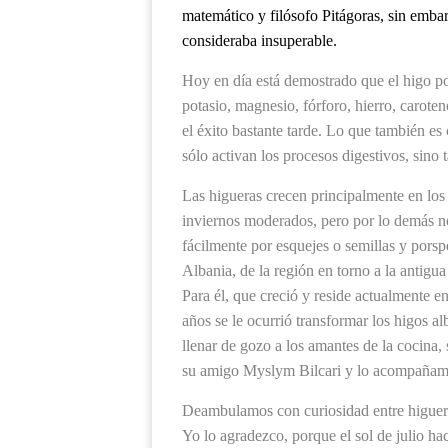
matemático y filósofo Pitágoras, sin emba
consideraba insuperable.
Hoy en día está demostrado que el higo po
potasio, magnesio, fórforo, hierro, carote
el éxito bastante tarde. Lo que también es
sólo activan los procesos digestivos, sino t
Las higueras crecen principalmente en los 
inviernos moderados, pero por lo demás n
fácilmente por esquejes o semillas y pors
Albania, de la región en torno a la antigu
Para él, que creció y reside actualmente en
años se le ocurrió transformar los higos a
llenar de gozo a los amantes de la cocina,
su amigo Myslym Bilcari y lo acompañamo
Deambulamos con curiosidad entre higuera
Yo lo agradezco, porque el sol de julio ha