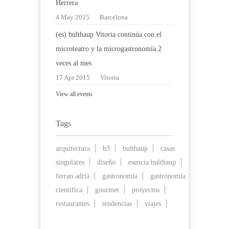
Herrera
4 May 2015
Barcelona
(es) bulthaup Vitoria continúa con el
microteatro y la microgastronomía 2
veces al mes
17 Apr 2015
Vitoria
View all events
Tags
arquitectura
b3
bulthaup
casas
singulares
diseño
esencia bulthaup
ferran adrià
gastronomía
gastronomía
científica
gourmet
proyectos
restaurantes
tendencias
viajes