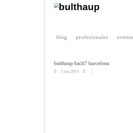
blog
profesionales
event
bulthaup bach7 barcelona
3 jun 2013
|