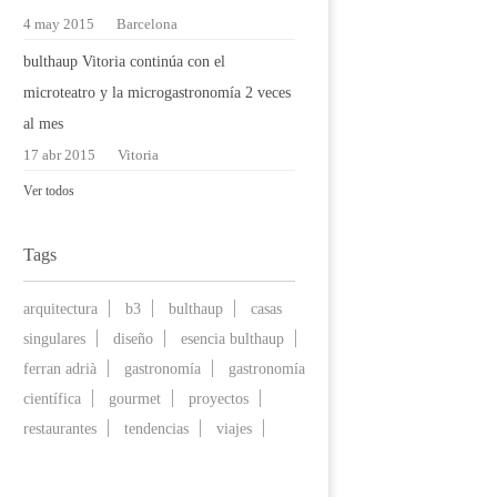
4 may 2015
Barcelona
bulthaup Vitoria continúa con el
microteatro y la microgastronomía 2 veces
al mes
17 abr 2015
Vitoria
Ver todos
Tags
arquitectura
b3
bulthaup
casas
singulares
diseño
esencia bulthaup
ferran adrià
gastronomía
gastronomía
científica
gourmet
proyectos
restaurantes
tendencias
viajes