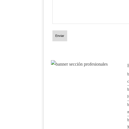
Enviar
b
c
b
b
b